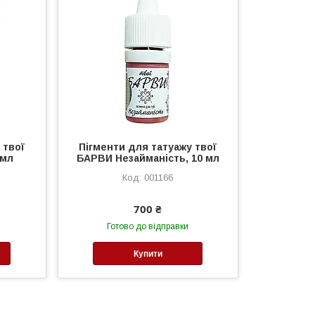
 твої
Пігменти для татуажу твої
 мл
БАРВИ Незайманiсть, 10 мл
001166
700 ₴
Готово до відправки
Купити