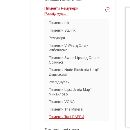
Пігменти Ремувери
Розріджувачі
Пігменти Lik
Пігменти Starink
Ремувери
Пігменти VIVA від Ольги
Рябошапко
Пігменти Sweet Lips від Олени
Осінньої
Пігменти Nude Blush від Надії
Дмитрієвої
Розріджувачі
Пігменти Lipstick від Марії
Михайлової
Пігменти VONA
Пігменти The Mineral
Пігменти Твої БАРВИ
Текстуровані голки