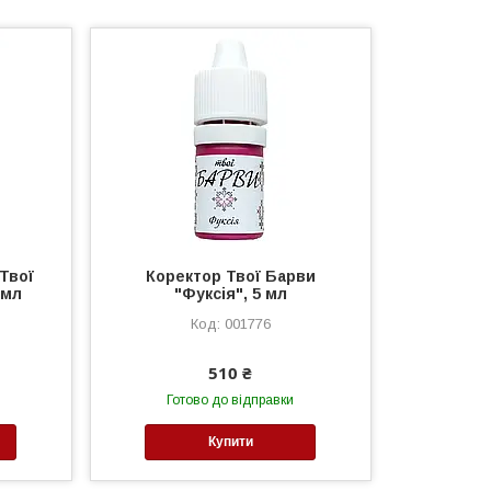
 Твої
Коректор Твої Барви
 мл
"Фуксія", 5 мл
001776
510 ₴
Готово до відправки
Купити