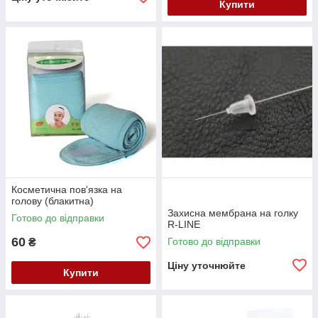
Купити
Косметична пов'язка на
голову (блакитна)
Захисна мембрана на голку
Готово до відправки
R-LINE
60
Готово до відправки
₴
Ціну уточнюйте
Купити