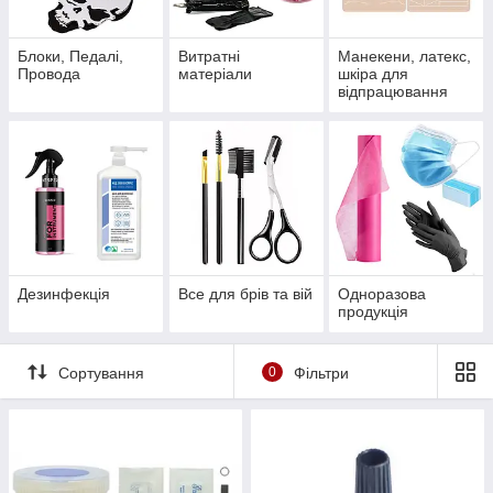
Блоки, Педалі,
Витратні
Манекени, латекс,
Провода
матеріали
шкіра для
відпрацювання
Дезинфекція
Все для брів та вій
Одноразова
продукція
Сортування
0
Фільтри