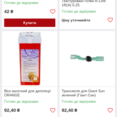
Текстуровані голки R-Line
Готово до відправки
1R(А) 0,25
42
Готово до відправки
₴
Ціну уточнюйте
Купити
Віск касетний для депіляції
Трансмісія для Giant Sun
ORANGE
зелений (Гіант Сан)
Готово до відправки
Готово до відправки
92,40
92,40
₴
₴