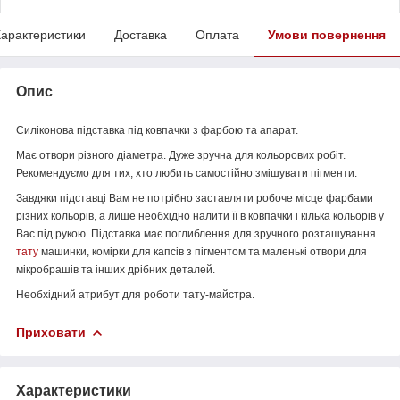
арактеристики
Доставка
Оплата
Умови повернення
Опис
Силіконова підставка під ковпачки з фарбою та апарат.
Має отвори різного діаметра. Дуже зручна для кольорових робіт.
Рекомендуємо для тих, хто любить самостійно змішувати пігменти.
Завдяки підставці Вам не потрібно заставляти робоче місце фарбами
різних кольорів, а лише необхідно налити її в ковпачки і кілька кольорів у
Вас під рукою. Підставка має поглиблення для зручного розташування
тату
машинки, комірки для капсів з пігментом та маленькі отвори для
мікробрашів та інших дрібних деталей.
Необхідний атрибут для роботи тату-майстра.
Приховати
Характеристики