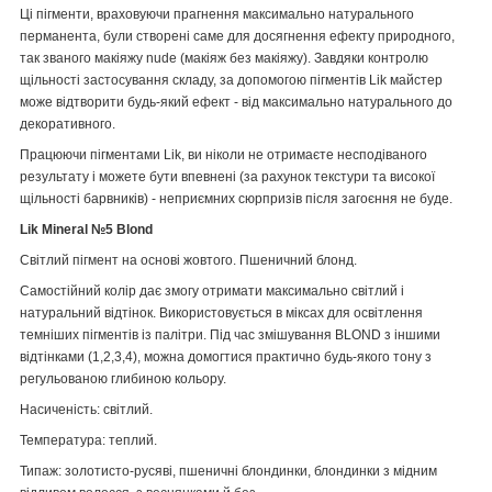
Ці пігменти, враховуючи прагнення максимально натурального
перманента, були створені саме для досягнення ефекту природного,
так званого макіяжу nude (макіяж без макіяжу). Завдяки контролю
щільності застосування складу, за допомогою пігментів Lik майстер
може відтворити будь-який ефект - від максимально натурального до
декоративного.
Працюючи пігментами Lik, ви ніколи не отримаєте несподіваного
результату і можете бути впевнені (за рахунок текстури та високої
щільності барвників) - неприємних сюрпризів після загоєння не буде.
Lik Mineral №5 Blond
Світлий пігмент на основі жовтого. Пшеничний блонд.
Самостійний колір дає змогу отримати максимально світлий і
натуральний відтінок. Використовується в міксах для освітлення
темніших пігментів із палітри. Під час змішування BLOND з іншими
відтінками (1,2,3,4), можна домогтися практично будь-якого тону з
регульованою глибиною кольору.
Насиченість: світлий.
Температура: теплий.
Типаж: золотисто-русяві, пшеничні блондинки, блондинки з мідним