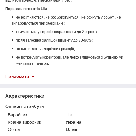
відливом волосся, з веснянками й без.
Переваги пігментів Lik:
не розтікаються, не розбризкуються і не сохнуть у роботі, не
випаровуються при зберіганні;
тримаються у верхніх шарах шкіри до 2-х років;
після загоєння залишок пігменту до 70-90%;
не викликають алергічних реакцій;
не потребують коректорів, але легко змішуються з будь-якими
пігментами з палітри.
Приховати
Характеристики
Основні атрибути
Виробник
Lik
Країна виробник
Україна
Об`єм
10 мл