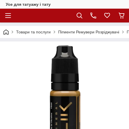
Усе для татуажу і тату
Товари та послуги
Пігменти Ремувери Розріджувачі
П