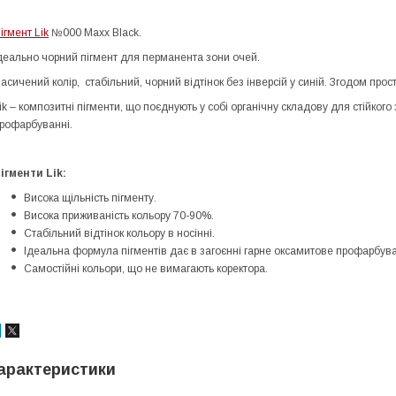
ігмент Lik
№000 Maxx Black.
деально чорний пігмент для перманента зони очей.
асичений колір, стабільний, чорний відтінок без інверсій у синій. Згодом прост
ik – композитні пігменти, що поєднують у собі органічну складову для стійкого
рофарбуванні.
ігменти Lik:
Висока щільність пігменту
.
Висока приживаність кольору 70-90%.
Стабільний відтінок кольору в носінні.
Ідеальна формула пігментів дає в загоєнні гарне оксамитове профарбува
Самостійні кольори, що не вимагають коректора.
арактеристики