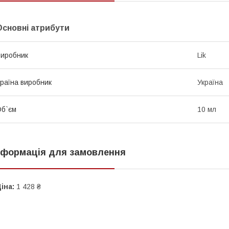
Основні атрибути
иробник
Lik
раїна виробник
Україна
б`єм
10 мл
нформація для замовлення
іна:
1 428 ₴