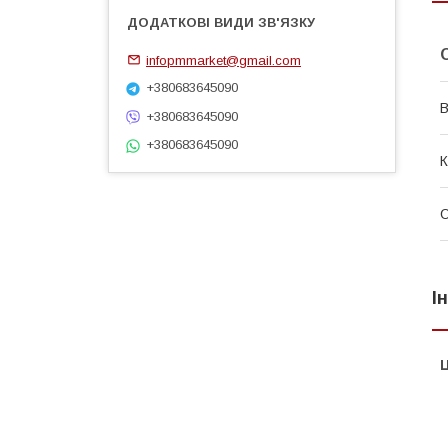
infopmmarket@gmail.com
+380683645090
В
+380683645090
+380683645090
К
О
І
Ц