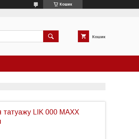
Кошик
Кошик
я татуажу LIK 000 MAXX
л