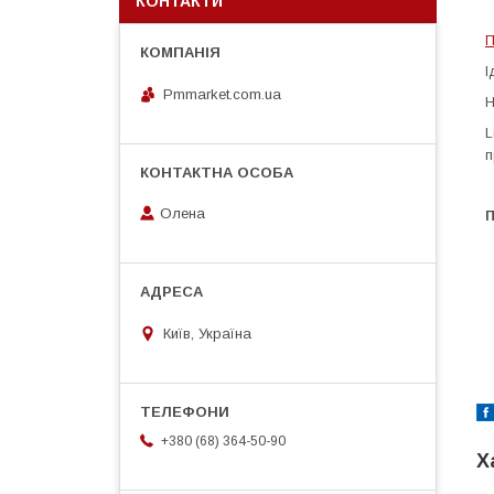
КОНТАКТИ
П
І
Pmmarket.com.ua
Н
L
п
Олена
П
Київ, Україна
+380 (68) 364-50-90
Х