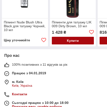
Пігмент Nude Blush Ultra
Пігменти для татуажу LIK
Пігм
Black для татуажу Чорний,
009 Dirty Brown, 10 мл
009 
10 мл
1 428
816
₴
Ціну уточнюйте
Купити
Про нас
100% позитивних з 11 відгуків за рік
Працює з 04.01.2019
м. Київ
Київ, Україна
Контакти
Сьогодні працює з 10:00 до 18:00
Показати весь графік роботи