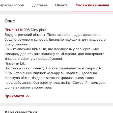
арактеристики
Доставка
Оплата
Умови повернення
Опис
Пігмент Lik
008 Dirty pink
Брудно-рожевий пігмент. Після загоєння надає красивого
брудно-рожевого кольору. Ідеально підходить для пудрового
розтушування.
Lik – композитні пігменти, що поєднують у собі органічну
складову для стійкого залишку та мінерали, для повітряного
тіньового ефекту у профарбуванні.
Пігменти Lik:
Висока густина пігменту. Висока приживаність кольору 70-
90%. Стабільний відтінок кольору в шкарпетці. Ідеальна
формула пігментів дає в загоєнні красиве оксамитове
профарбування, без ефекту пластиліну. Самостійні кольори,
що не вимагають коректора.
Приховати
Характеристики