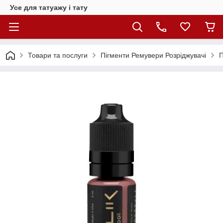
Усе для татуажу і тату
Товари та послуги
Пігменти Ремувери Розріджувачі
П