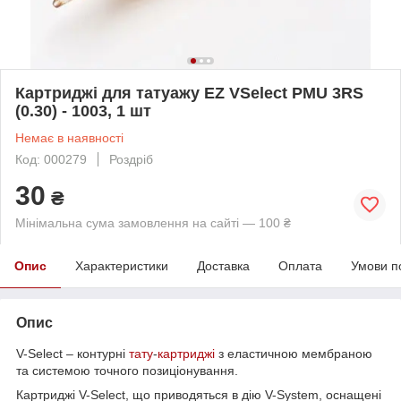
Картриджі для татуажу EZ VSelect PMU 3RS
(0.30) - 1003, 1 шт
Немає в наявності
Код: 000279
Роздріб
30
₴
Мінімальна сума замовлення на сайті — 100 ₴
Опис
Характеристики
Доставка
Оплата
Умови п
Опис
V-Select – контурні
тату
-
картриджі
з еластичною мембраною
та системою точного позиціонування.
Картриджі V-Select, що приводяться в дію V-System, оснащені