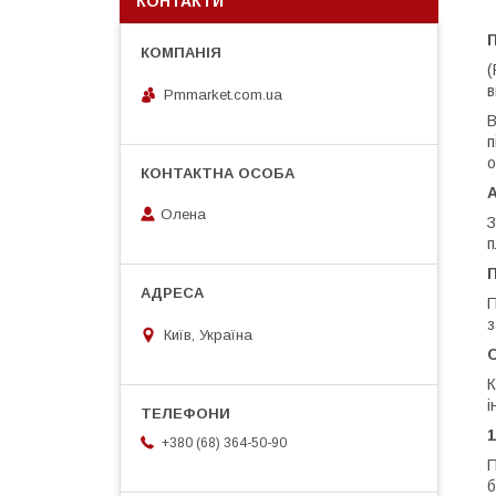
КОНТАКТИ
П
(
в
Pmmarket.com.ua
В
п
о
Олена
З
п
П
П
з
Київ, Україна
С
К
і
1
+380 (68) 364-50-90
П
б