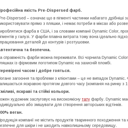
рофесійна якість Pre-Dispersed фарб.
Pre-Dispersed – означає що в пігменті частинки набагато дрібніші 
икористовувати прямо з пляшки, і немає потреби в міксах або розве
ироблятися фарба в США, і за словами компанії Dynamic Color, пр
ігментів у галузі. У фарби плавна витрата тому вона ідеально підхо
працювання деталей до контурів і розтушовки.
Автентична та безпечна.
а справжність фарби можна переживати. Всі чорнила Dynamic Colo
ляшках із фірмовим логотипом Dynamic на захисній пломбі.
еревірені часом і добре гояться.
огане загоєння та проблеми з клієнтами – це не випадок Dynamic. 
алишається яскравою протягом довгого часу (компанія на ринку з 1
міливі, яскраві та стійкі кольори.
ожен художник заслуговує на високоякісну
тату
фарбу. Dynamic має
ндивідуально або змішувати для створення авторських відтінків.
00% веган.
родукція компанії не містить продуктів тваринного походження та 
езпечне для шкіри і не шкодить навколишньому середовищу.