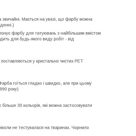
за звичайні. Мається на увазі, що фарбу можна
денні.)
опонує фарбу для татуювань з найбільшим вмістом
дить для будь-якого виду робіт - від
r поставляються у кристально чистих PET
Фарба гоїться гладко і швидко, але при цьому
990 року)
 більше 30 кольорів, які можна застосовувати
ніколи не тестувалася на тваринах. Чорнило