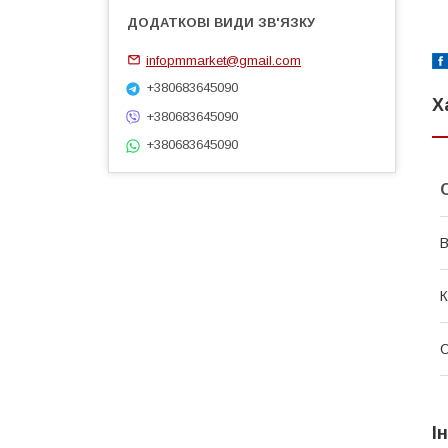
infopmmarket@gmail.com
+380683645090
Х
+380683645090
+380683645090
В
К
О
І