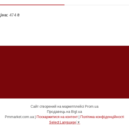
іна:
474 ₴
Сайт створений на маркетплейсі
Prom.ua
Продавець на Bigl.ua
Pmmarket.com.ua |
Поскаржитися на контент
|
Політика конфіденційності
Select Language
▼