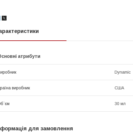
арактеристики
Основні атрибути
иробник
Dynamic
раїна виробник
США
б`єм
30 мл
нформація для замовлення