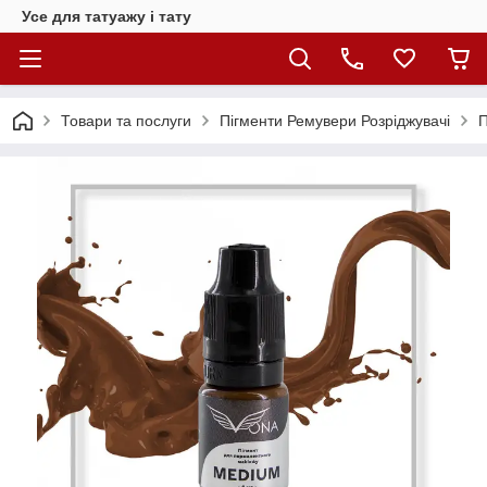
Усе для татуажу і тату
Товари та послуги
Пігменти Ремувери Розріджувачі
П