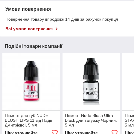
Умови повернення
Повернення товару впродовж 14 днів за рахунок покупця
Всі умови повернення
Подібні товари компанії
Пігмент для губ NUDE
Пігмент Nude Blush Ultra
Пігм
BLUSH LIPS 11 від Надії
Black для татуажу Чорний,
STA
Дмитрієвої, 5 мл
5 мл
5 мл
Ціну уточнюйте
Ціну уточнюйте
Цін