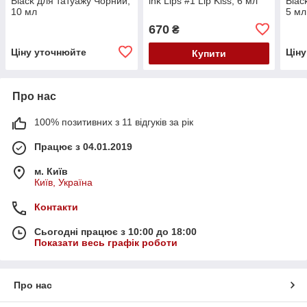
Black для татуажу Чорний,
ink Lips #1 Lip Kiss, 6 мл
Blac
10 мл
5 мл
670
₴
Ціну уточнюйте
Цін
Купити
Про нас
100% позитивних з 11 відгуків за рік
Працює з 04.01.2019
м. Київ
Київ, Україна
Контакти
Сьогодні працює з 10:00 до 18:00
Показати весь графік роботи
Про нас