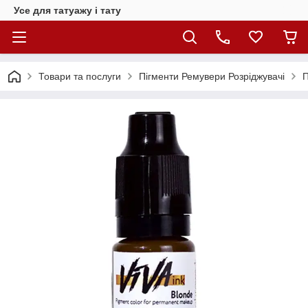
Усе для татуажу і тату
Товари та послуги
Пігменти Ремувери Розріджувачі
П