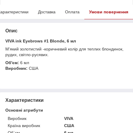
арактеристики
Доставка
Оплата
Умови повернення
Опис
VIVA ink Eyebrows #1 Blonde, 6 мл
М'який золотистий -коричневий колір для теплих блондинок,
рудих, світло-русявих.
Об'єм:
6 мл
Виробник:
США
Характеристики
Основні атрибути
Виробник
VIVA
Країна виробник
США
Об`єм
6 мл