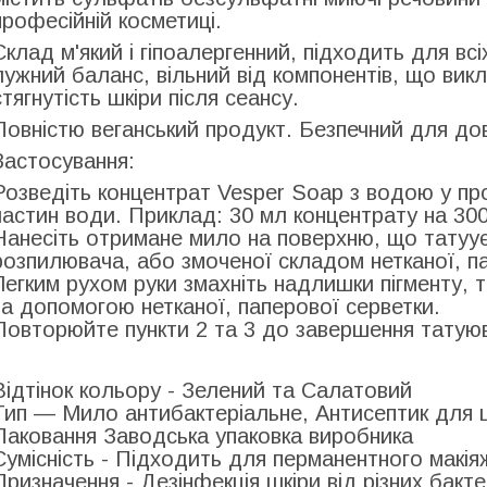
професійній косметиці.
Склад м'який і гіпоалергенний, підходить для всі
лужний баланс, вільний від компонентів, що викл
стягнутість шкіри після сеансу.
Повністю веганський продукт. Безпечний для дов
Застосування:
Розведіть концентрат Vesper Soap з водою у про
частин води. Приклад: 30 мл концентрату на 30
Нанесіть отримане мило на поверхню, що татуу
розпилювача, або змоченої складом нетканої, па
Легким рухом руки змахніть надлишки пігменту, т
за допомогою нетканої, паперової серветки.
Повторюйте пункти 2 та 3 до завершення татую
Відтінок кольору -
Зелений та Салатовий
Тип —
Мило антибактеріальне, Антисептик для 
Паковання
Заводська упаковка виробника
Сумісність -
Підходить для перманентного макія
Призначення -
Дезінфекція шкіри від різних бакт