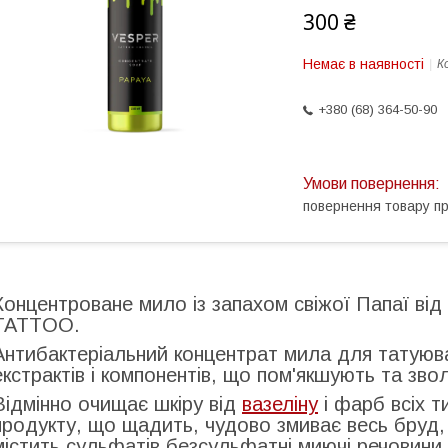
300 ₴
Немає в наявності
К
+380 (68) 364-50-90
повернення товару п
Концентроване мило із запахом свіжої Папаї від
TATTOO.
Антибактеріальний концентрат мила для татуюва
екстрактів і компонентів, що пом'якшують та зв
Відмінно очищає шкіру від
вазеліну
і фарб всіх т
продукту, що щадить, чудово змиває весь бруд, 
містить сульфатів безсульфатні миючі речовини