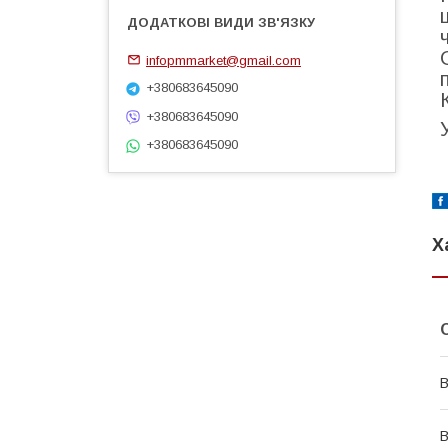
infopmmarket@gmail.com
+380683645090
+380683645090
+380683645090
Х
В
В