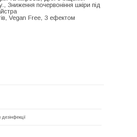
у., Зниження почервоніння шкіри під
айстра
ів, Vegan Free, З ефектом
я дезінфекції