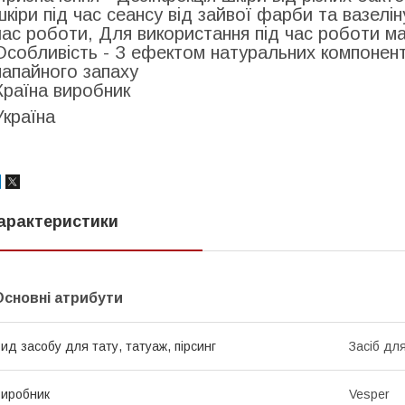
шкіри під час сеансу від зайвої фарби та вазелін
час роботи, Для використання під час роботи м
Особливість -
З ефектом натуральних компонент
папайного запаху
Країна виробник
Україна
арактеристики
Основні атрибути
ид засобу для тату, татуаж, пірсинг
Засіб дл
иробник
Vesper