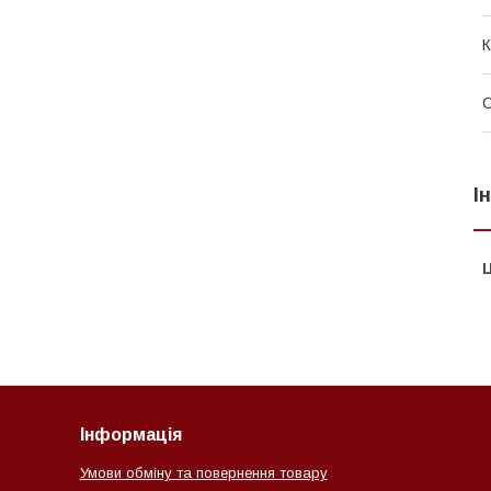
К
О
І
Ц
Інформація
Умови обміну та повернення товару