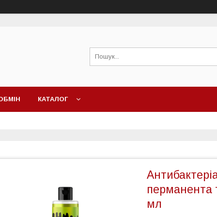
ОБМІН
КАТАЛОГ
Антибактері
перманента 
мл