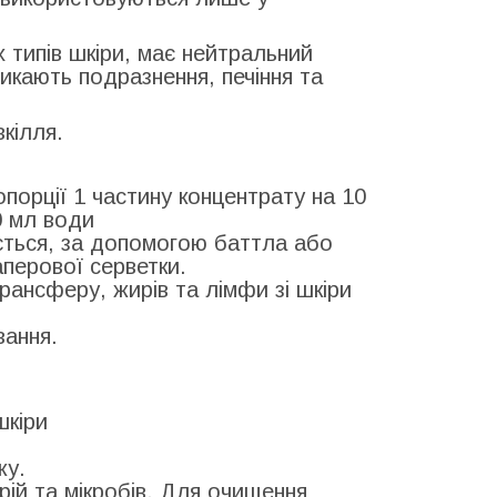
х типів шкіри, має нейтральний
икають подразнення, печіння та
кілля.
порції 1 частину концентрату на 10
0 мл води
ється, за допомогою баттла або
перової серветки.
рансферу, жирів та лімфи зі шкіри
вання.
шкіри
жу.
ерій та мікробів, Для очищення