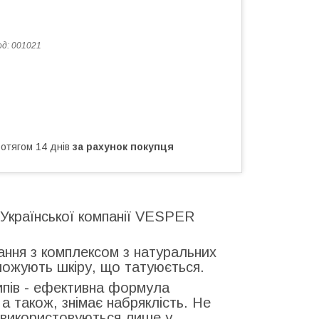
од:
001021
ротягом 14 днів
за рахунок покупця
 Української компанії VESPER
ння з комплексом з натуральних
оложують шкіру, що татуюється.
ипів - ефективна формула
а також, знімає набряклість. Не
 використовуються лише у