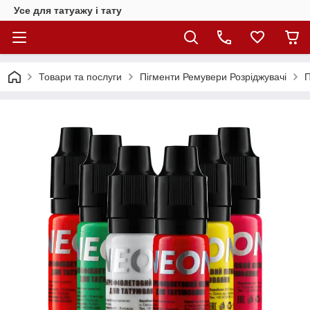
Усе для татуажу і тату
Товари та послуги
Пігменти Ремувери Розріджувачі
П